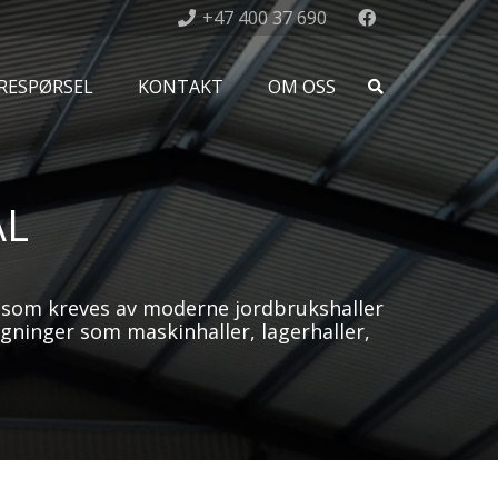
+47 400 37 690
RESPØRSEL
KONTAKT
OM OSS
ÅL
a som kreves av moderne jordbrukshaller
gninger som maskinhaller, lagerhaller,