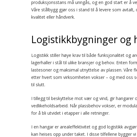
produksjonsstans må unngås, og en god start er å ve
Våre stålbygg gjør oss i stand til å levere som avtalt
kvalitet eller håndverk.
Logistikkbygninger og 
Logistikk stiller høye krav til både funksjonalitet og a
lagerhaller i stål til ulike bransjer og behov. Enten form
lastesoner og maksimal utnyttelse av plassen. Våre flek
etter hvert som virksomheten vokser – og med oss som
til slutt.
I tillegg til beskyttelse mot vær og vind, gir hangarer
vedlikeholdsarbeid. Når plassbehov vokser, er modulæ
for å bli utvidet i etapper i alle retninger.
I en hangar er arealeffektivitet og god logistikk avgj
kan heises opp under taket. I disse tilfellene bygger 