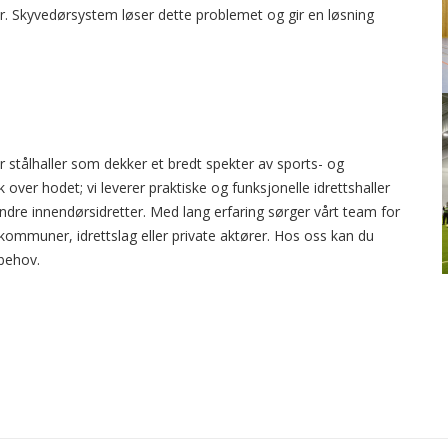
er. Skyvedørsystem løser dette problemet og gir en løsning
ger stålhaller som dekker et bredt spekter av sports- og
ak over hodet; vi leverer praktiske og funksjonelle idrettshaller
g andre innendørsidretter. Med lang erfaring sørger vårt team for
 kommuner, idrettslag eller private aktører. Hos oss kan du
 behov.