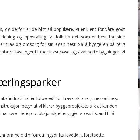
s, og derfor er de blitt så populære. Vi er kjent for våre godt
 ridning og oppstalling, vil folk ha det som er best for sine
eller trav og omsorg for sin egen hest. Så å bygge en pålitelig
mentære løsninger til mer luksuriøse og avanserte bygninger. Vi
næringsparker
unike industrihaller forberedt for traverskraner, mezzanines,
struksjon betyr at vi klarer byggeprosjektet slik at kunden
 har over hele produksjonskjeden, gjør vi oss i stand til å
ennom hele din forretningsdrifts levetid. Uforutsette