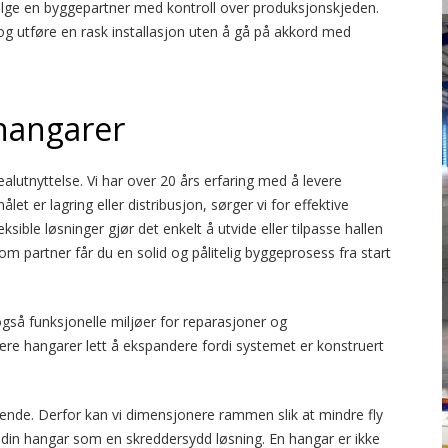
lge en byggepartner med kontroll over produksjonskjeden.
, og utføre en rask installasjon uten å gå på akkord med
hangarer
realutnyttelse. Vi har over 20 års erfaring med å levere
ålet er lagring eller distribusjon, sørger vi for effektive
sible løsninger gjør det enkelt å utvide eller tilpasse hallen
 partner får du en solid og pålitelig byggeprosess fra start
 også funksjonelle miljøer for reparasjoner og
re hangarer lett å ekspandere fordi systemet er konstruert
ørende. Derfor kan vi dimensjonere rammen slik at mindre fly
vi din hangar som en skreddersydd løsning. En hangar er ikke