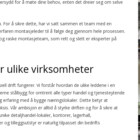
dersydd for å møte dine behov, enten det dreier seg om selve
on. For å sikre dette, har vi satt sammen et team med en
erfaren montasjeleder til å følge deg gjennom hele prosessen.
 og raske montasjeteam, som rett og slett er eksperter på
or ulike virksomheter
l drift fungerer. Vi forstår hvordan de ulike leddene i en
erne stålbygg for omtrent alle typer handel og tjenesteytende
ang erfaring med å bygge næringslokaler. Dette betyr at
is. Vår ambisjon er alltid å styrke driften og for å sikre at
ike detaljhandel-lokaler, kontorer, lagerhall,
og tilleggsutstyr er naturlig tilpasset din bedrifts