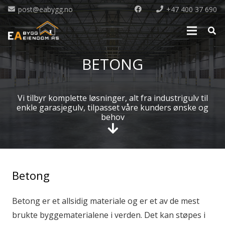
post@eabygg.no
+47 400 37 690
BETONG
Vi tilbyr komplette løsninger, alt fra industrigulv til
enkle garasjegulv, tilpasset våre kunders ønske og
behov
Betong
Betong er et allsidig materiale og er et av de mest
brukte byggematerialene i verden. Det kan støpes i