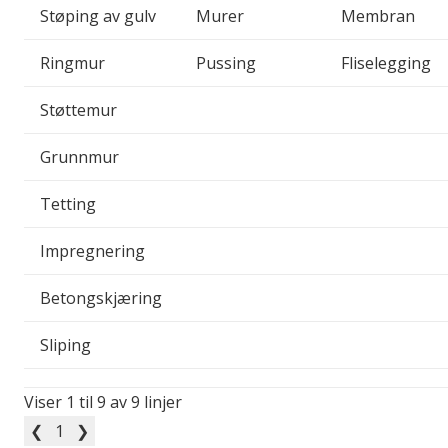
Støping av gulv
Murer
Membran
Ringmur
Pussing
Fliselegging
Støttemur
Grunnmur
Tetting
Impregnering
Betongskjæring
Sliping
Viser 1 til 9 av 9 linjer
❮
1
❯